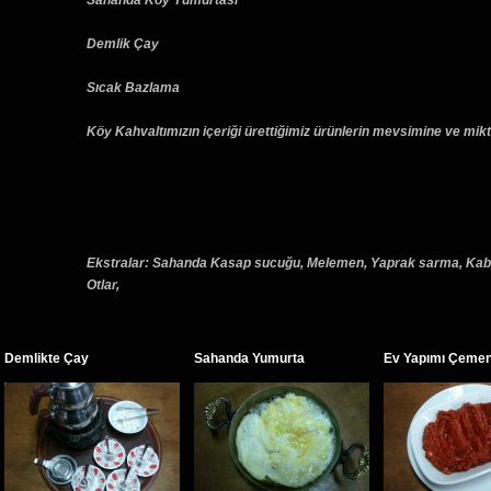
Sahanda Köy Yumurtası
Demlik Çay
Sıcak Bazlama
Köy Kahvaltımızın içeriği ürettiğimiz ürünlerin mevsimine ve mikta
Ekstralar: Sahanda Kasap sucuğu, Melemen, Yaprak sarma, Kabak
Otlar,
Demlikte Çay
Sahanda Yumurta
Ev Yapımı Çeme