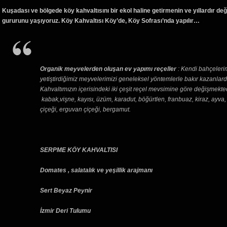
Kuşadası ve bölgede köy kahvaltısını bir ekol haline getirmenin ve yıllardır de
gururunu yaşıyoruz. Köy Kahvaltısı Köy’de, Köy Sofrası’nda yapılır…
Organik meyvelerden oluşan ev yapımı reçeller
: Kendi bahçelerim
yetiştirdiğimiz meyvelerimizi geneleksel yöntemlerle bakır kazanlar
Kahvaltımızın içerisindeki iki çeşit reçel mevsimine göre değişmekted
kabak,vişne, kayısı, üzüm, karadut, böğürtlen, franbuaz, kiraz, ayva, 
çiçeği, erguvan çiçeği, bergamut.
SERPME KÖY KAHVALTISI
Domates , salatalık ve yeşillik arajmanı
Sert Beyaz Peynir
İzmir Deri Tulumu