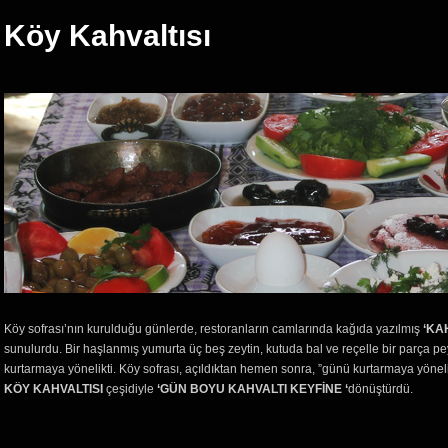
Köy Kahvaltısı
Köy sofrası’nın kurulduğu günlerde, restoranların camlarında kağıda yazılmış
‘KA
sunulurdu. Bir haşlanmış yumurta üç beş zeytin, kutuda bal ve reçelle bir parça p
kurtarmaya yönelikti. Köy sofrası, açıldıktan hemen sonra, ”günü kurtarmaya yönel
KÖY KAHVALTISI
çeşidiyle
‘GÜN BOYU KAHVALTI KEYFİNE ‘
dönüştürdü.