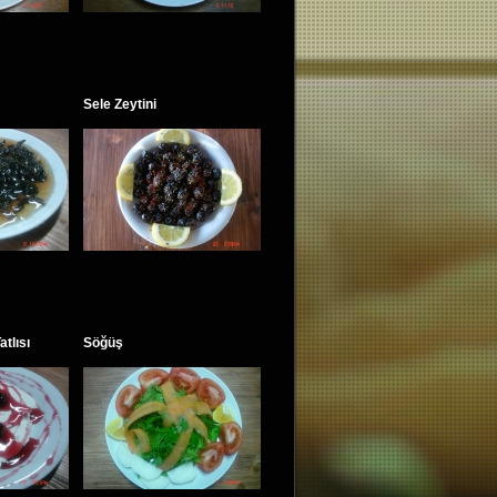
Sele Zeytini
tlısı
Söğüş