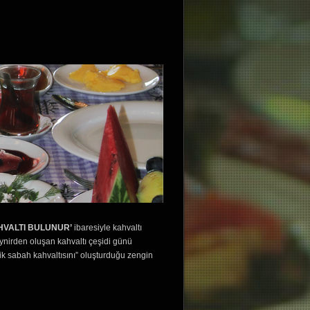
HVALTI BULUNUR’
ibaresiyle kahvaltı
eynirden oluşan kahvaltı çeşidi günü
ik sabah kahvaltısını” oluşturduğu zengin