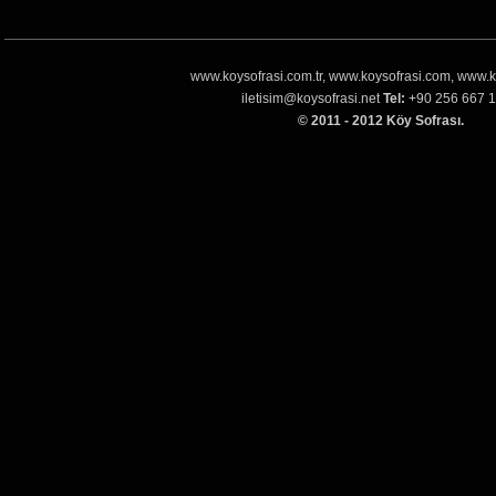
www.koysofrasi.com.tr, www.koysofrasi.com, www.k
iletisim@koysofrasi.net
Tel:
+90 256 667 1
© 2011 - 2012 Köy Sofrası.