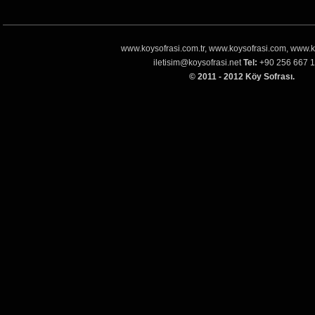
www.koysofrasi.com.tr, www.koysofrasi.com, www.k
iletisim@koysofrasi.net
Tel:
+90 256 667 1
© 2011 - 2012 Köy Sofrası.