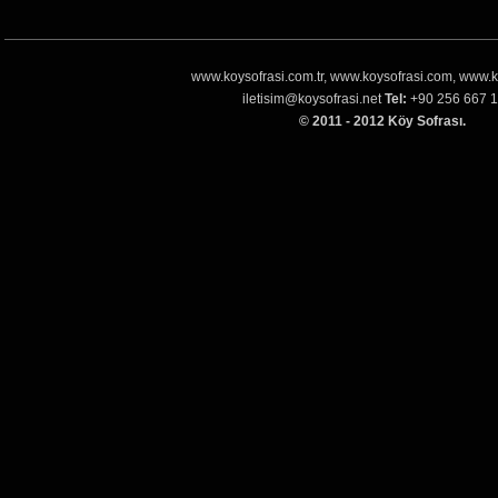
www.koysofrasi.com.tr, www.koysofrasi.com, www.k
iletisim@koysofrasi.net
Tel:
+90 256 667 1
© 2011 - 2012 Köy Sofrası.