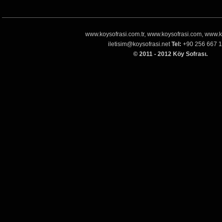
www.koysofrasi.com.tr, www.koysofrasi.com, www.k
iletisim@koysofrasi.net
Tel:
+90 256 667 1
© 2011 - 2012 Köy Sofrası.